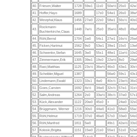
40.
Friesen,Walter
1728
59w1
11s0
50w½
25s0
42w
41.
Hoffer,Hayo
1689
17s0
54w1
26s0
38w
42.
Westphal,Klaus
1456
27w0
22s0
58w1
56s½
40s
Rockmann-
43.
1448
7w½
25s0
35w½
48s0
49w
Buchterkirche,Claas
44.
Röhl,Bernd
1704
1w0
54s1
27w1
16s½
25w
45.
Ficken,Hartmut
1562
9s0
53w1
39w1
15s0
13w
46.
Schwenke,Stefan
1645
3w0
55s1
48w1
11w½
10s
47.
Zimmermann,Erik
1305
39w1
19s0
22w½
8s0
29w
48.
Rast,Matthias
1125
23s½
36w½
46s0
43w1
30s
49.
Scheibler,Miguel
1387
56w0
59s1
43s
50.
Lindemann,Ewald
1323
33s1
4w0
40s½
23w½
36s
51.
Goes,Carsten
1692
4s½
34w0
32s½
57w1
31s
52.
Salm,Andreas
1264
2s0
33w½
38s½
37w0
57s
53.
Kück,Alexander
1122
20w0
45s0
+
24w0
32s
54.
Brüggmann, Werner
1216
30s0
44w0
41s0
58w0
55w
55.
Röhl,Helmut
1719
37s0
46w0
57s0
33w0
54s
56.
Röhl,Manfred
1811
5w0
49s1
42w½
33s
57.
Koloski,Brigitta
1151
15w0
21s0
55w1
51s0
52w