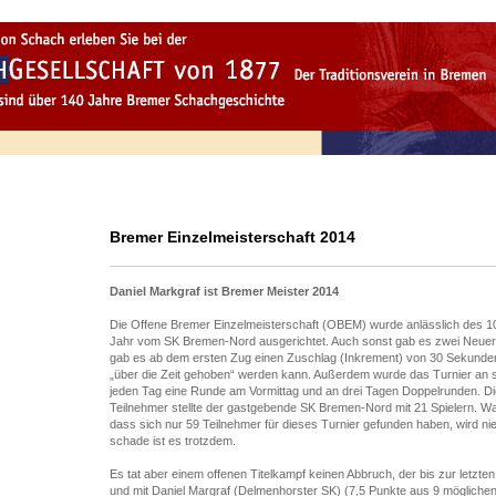
Bremer Einzelmeisterschaft 2014
Daniel Markgraf ist Bremer Meister 2014
Die Offene Bremer Einzelmeisterschaft (OBEM) wurde anlässlich des 10
Jahr vom SK Bremen-Nord ausgerichtet. Auch sonst gab es zwei Neuer
gab es ab dem ersten Zug einen Zuschlag (Inkrement) von 30 Sekunde
„über die Zeit gehoben“ werden kann. Außerdem wurde das Turnier an s
jeden Tag eine Runde am Vormittag und an drei Tagen Doppelrunden. Di
Teilnehmer stellte der gastgebende SK Bremen-Nord mit 21 Spielern. Wa
dass sich nur 59 Teilnehmer für dieses Turnier gefunden haben, wird ni
schade ist es trotzdem.
Es tat aber einem offenen Titelkampf keinen Abbruch, der bis zur letz
und mit Daniel Margraf (Delmenhorster SK) (7,5 Punkte aus 9 möglichen