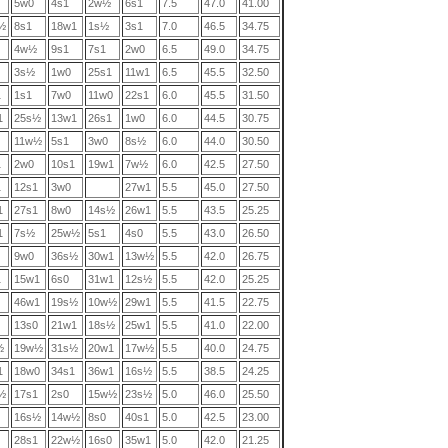
5w0
4s1
2w½
6s1
7.5
47.0
41.00
½
8s1
18w1
1s½
3s1
7.0
46.5
34.75
4w½
9s1
7s1
2w0
6.5
49.0
34.75
3s½
1w0
25s1
11w1
6.5
45.5
32.50
1
1s1
7w0
11w0
22s1
6.0
45.5
31.50
1
25s½
13w1
26s1
1w0
6.0
44.5
30.75
11w½
5s1
3w0
8s½
6.0
44.0
30.50
1
2w0
10s1
19w1
7w½
6.0
42.5
27.50
1
12s1
3w0
27w1
5.5
45.0
27.50
1
27s1
8w0
14s½
26w1
5.5
43.5
25.25
1
7s½
25w½
5s1
4s0
5.5
43.0
26.50
9w0
36s½
30w1
13w½
5.5
42.0
26.75
1
15w1
6s0
31w1
12s½
5.5
42.0
25.25
46w1
19s½
10w½
29w1
5.5
41.5
22.75
13s0
21w1
18s½
25w1
5.5
41.0
22.00
½
19w½
31s½
20w1
17w½
5.5
40.0
24.75
1
18w0
34s1
36w1
16s½
5.5
38.5
24.25
½
17s1
2s0
15w½
23s½
5.0
46.0
25.50
16s½
14w½
8s0
40s1
5.0
42.5
23.00
28s1
22w½
16s0
35w1
5.0
42.0
21.25