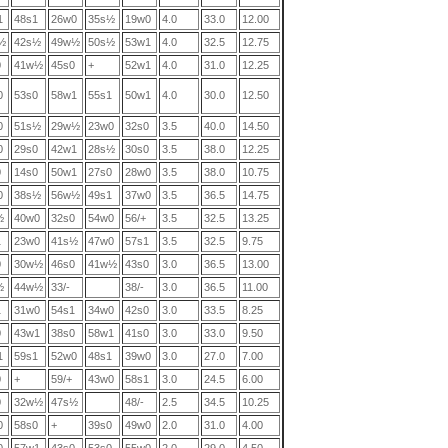
1
48s1
26w0
35s½
19w0
4.0
33.0
12.00
½
42s½
49w½
50s½
53w1
4.0
32.5
12.75
0
41w½
45s0
+
52w1
4.0
31.0
12.25
0
53s0
58w1
55s1
50w1
4.0
30.0
12.50
0
51s½
29w½
23w0
32s0
3.5
40.0
14.50
0
29s0
42w1
28s½
30s0
3.5
38.0
12.25
0
14s0
50w1
27s0
28w0
3.5
38.0
10.75
0
38s½
56w½
49s1
37w0
3.5
36.5
14.75
½
40w0
32s0
54w0
56/+
3.5
32.5
13.25
1
23w0
41s½
47w0
57s1
3.5
32.5
9.75
0
30w½
46s0
41w½
43s0
3.0
36.5
13.00
½
44w½
33/-
38/-
3.0
36.5
11.00
1
31w0
54s1
34w0
42s0
3.0
33.5
8.25
0
43w1
38s0
58w1
41s0
3.0
33.0
9.50
1
59s1
52w0
48s1
39w0
3.0
27.0
7.00
0
+
59/+
43w0
58s1
3.0
24.5
6.00
0
32w½
47s½
48/-
2.5
34.5
10.25
0
58s0
+
39s0
49w0
2.0
31.0
4.00