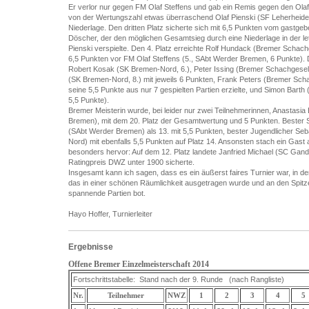
Er verlor nur gegen FM Olaf Steffens und gab ein Remis gegen den Olaf
von der Wertungszahl etwas überraschend Olaf Pienski (SF Leherheide
Niederlage. Den dritten Platz sicherte sich mit 6,5 Punkten vom gast
Döscher, der den möglichen Gesamtsieg durch eine Niederlage in der l
Pienski verspielte. Den 4. Platz erreichte Rolf Hundack (Bremer Schachg
6,5 Punkten vor FM Olaf Steffens (5., SAbt Werder Bremen, 6 Punkte). 
Robert Kosak (SK Bremen-Nord, 6.), Peter Issing (Bremer Schachgesells
(SK Bremen-Nord, 8.) mit jeweils 6 Punkten, Frank Peters (Bremer Schac
seine 5,5 Punkte aus nur 7 gespielten Partien erzielte, und Simon Bart
5,5 Punkte).
Bremer Meisterin wurde, bei leider nur zwei Teilnehmerinnen, Anastasi
Bremen), mit dem 20. Platz der Gesamtwertung und 5 Punkten. Bester S
(SAbt Werder Bremen) als 13. mit 5,5 Punkten, bester Jugendlicher Se
Nord) mit ebenfalls 5,5 Punkten auf Platz 14. Ansonsten stach ein Gas
besonders hervor: Auf dem 12. Platz landete Janfried Michael (SC Gand
Ratingpreis DWZ unter 1900 sicherte.
Insgesamt kann ich sagen, dass es ein äußerst faires Turnier war, in dem
das in einer schönen Räumlichkeit ausgetragen wurde und an den Spitze
spannende Partien bot.
Hayo Hoffer, Turnierleiter
Ergebnisse
Offene Bremer Einzelmeisterschaft 2014
Fortschrittstabelle: Stand nach der 9. Runde (nach Rangliste)
Nr.
Teilnehmer
NWZ
1
2
3
4
5