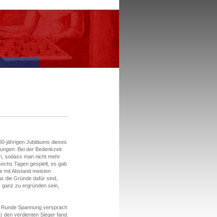
0-jährigen Jubiläums dieses
ungen: Bei der Bedenkzeit
n, sodass man nicht mehr
echs Tagen gespielt, es gab
e mit Abstand meisten
s die Gründe dafür sind,
e ganz zu ergründen sein,
ten Runde Spannung versprach
) den verdienten Sieger fand.