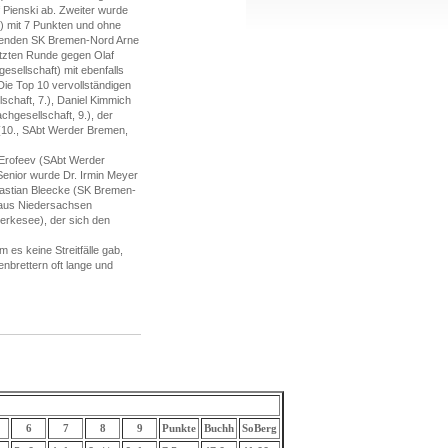
 Pienski ab. Zweiter wurde
) mit 7 Punkten und ohne
gebenden SK Bremen-Nord Arne
etzten Runde gegen Olaf
esellschaft) mit ebenfalls
Die Top 10 vervollständigen
chaft, 7.), Daniel Kimmich
hgesellschaft, 9.), der
h (10., SAbt Werder Bremen,
a Erofeev (SAbt Werder
enior wurde Dr. Irmin Meyer
bastian Bleecke (SK Bremen-
t aus Niedersachsen
erkesee), der sich den
 es keine Streitfälle gab,
nbrettern oft lange und
6
7
8
9
Punkte
Buchh
SoBerg