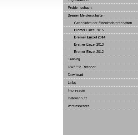
Problemschach
Bremer Meisterschaften
Geschichte der Einzelmeisterschaften
Bremer Einzel 2015
Bremer Einzel 2014
Bremer Einzel 2013
Bremer Einzel 2012
Training
DWZ/Elo-Rechner
Download
Links
Impressum
Datenschutz
Vereinsserver