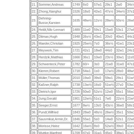
21.
Sommer,Andreas
1749
6s0
57w1
29s1
2w0
34s
22.
Zhong,Xianghui
1526
18s0
42w1
47s½
34w½
37s
Dehning-
23.
1635
48w½
12s½
28w½
50s½
26w
Busse,Karsten
24.
Heldt,Nils-Lennart
1489
11w0
59s1
15w0
53s1
27w
25.
Ditmas,Hugh
1948
26s½
43w1
20s0
40w1
44s
26.
Maeder,Christian
1925
25w½
7s0
36s½
41w1
23s
27.
Meywerk,Tim
1721
42s1
18w0
44s0
32w1
24s
28.
Herdzik,Matthias
1666
36s1
10w0
23s½
30w1
11s0
29.
Schwenteck,Peter
1782
60/+
3s0
21w0
31w0
47s
30.
Klemm,Robert
1718
54w1
1s0
17w½
28s0
48w
31.
Müller,Thomas
2010
19w0
39s0
59w1
29s1
51w
32.
Kaßner,Ralph
1738
13w½
16s0
51w½
27s0
53w
33.
Dietrich,Igor
1726
50w0
52s½
12w0
55s1
56w
34.
Jung,Gerald
1901
12w½
51s1
7w0
22s½
21w
35.
Seeger,Ernst
1677
8w½
13s0
43s½
36w0
58s
36.
Pundt,Wilfried
1843
28w0
48s½
26w½
35s1
50w
37.
Sausmikat,Armin,Dr.
1846
55w1
5s0
14w0
52s1
22w
38.
Morisse,Heinz
1642
16w½
8s0
52w½
39s0
41s
39.
Wuttke,Manfred
1709
47s0
31w1
45s0
38w1
17s