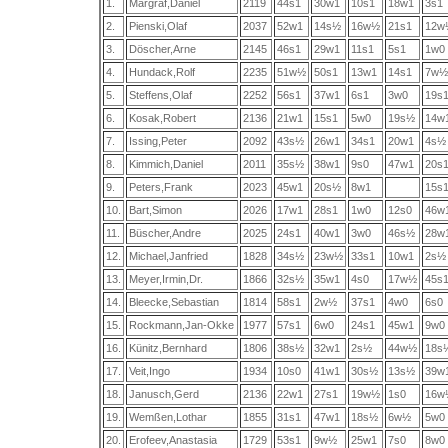
1.
Margraf,Daniel
2119
44s1
30w1
10s1
18w1
3s1
2.
Pienski,Olaf
2037
52w1
14s½
16w½
21s1
12w
3.
Döscher,Arne
2145
46s1
29w1
11s1
5s1
1w0
4.
Hundack,Rolf
2235
51w½
50s1
13w1
14s1
7w½
5.
Steffens,Olaf
2252
56s1
37w1
6s1
3w0
19s
6.
Kosak,Robert
2136
21w1
15s1
5w0
19s½
14w
7.
Issing,Peter
2092
43s½
26w1
34s1
20w1
4s½
8.
Kimmich,Daniel
2011
35s½
38w1
9s0
47w1
20s
9.
Peters,Frank
2023
45w1
20s½
8w1
15s
10.
Bart,Simon
2026
17w1
28s1
1w0
12s0
46w
11.
Büscher,Andre
2025
24s1
40w1
3w0
46s½
28w
12.
Michael,Janfried
1828
34s½
23w½
33s1
10w1
2s½
13.
Meyer,Irmin,Dr.
1866
32s½
35w1
4s0
17w½
45s
14.
Bleecke,Sebastian
1814
58s1
2w½
37s1
4w0
6s0
15.
Rockmann,Jan-Okke
1977
57s1
6w0
24s1
45w1
9w0
16.
Künitz,Bernhard
1806
38s½
32w1
2s½
44w½
18s
17.
Veit,Ingo
1934
10s0
41w1
30s½
13s½
39w
18.
Janusch,Gerd
2136
22w1
27s1
19w½
1s0
16w
19.
Wemßen,Lothar
1855
31s1
47w1
18s½
6w½
5w0
20.
Erofeev,Anastasia
1729
53s1
9w½
25w1
7s0
8w0