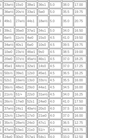
½
33w½
15s0
38w1
36s1
5.0
38.0
17.00
1
36w½
20s½
33w1
5w0
5.0
35.5
19.75
0
49s1
27w½
44s1
18w½
5.0
35.0
20.75
0
39s1
35w0
37w1
34s1
5.0
34.0
16.50
1
6w½
11s½
4w0
15s0
4.5
41.0
19.50
1
34w½
40s1
6w0
10s0
4.5
39.5
19.75
1
10w0
23s½
46w1
9s0
4.5
38.5
19.00
20w0
37s½
45w½
46s1
4.5
37.0
18.25
1
45w1
44s½
32w1
14s0
4.5
37.0
17.25
½
50s½
39w1
12s0
45w1
4.5
36.5
16.25
½
52s1
16w½
13s0
33s½
4.5
35.5
16.00
1
56s½
48w1
29s0
44w1
4.5
34.5
16.00
1
21s½
51/+
22s0
31w½
4.5
34.0
16.25
½
26s½
17w0
52s1
24w0
4.0
41.0
17.50
1
37w½
24s1
40w½
20s0
4.0
37.5
16.50
1
22s½
12w½
17s0
21w0
4.0
37.0
16.00
0
35s½
28w½
24s0
47s1
4.0
36.5
12.75
½
47w½
53w1
21s0
51/+
4.0
34.5
13.75
0
24w0
30s0
57w1
54s1
4.0
33.0
12.50