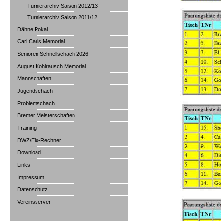
Turnierarchiv Saison 2012/13
Turnierarchiv Saison 2011/12
Dähne Pokal
Carl Carls Memorial
Senioren Schnellschach 2026
August Kohlrausch Memorial
Mannschaften
Jugendschach
Problemschach
Bremer Meisterschaften
Training
DWZ/Elo-Rechner
Download
Links
Impressum
Datenschutz
Vereinsserver