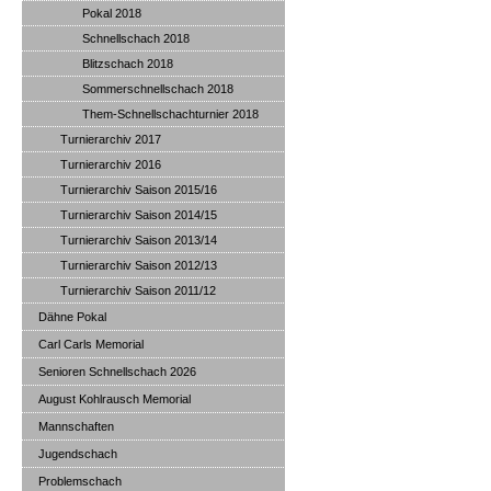
Pokal 2018
Schnellschach 2018
Blitzschach 2018
Sommerschnellschach 2018
Them-Schnellschachturnier 2018
Turnierarchiv 2017
Turnierarchiv 2016
Turnierarchiv Saison 2015/16
Turnierarchiv Saison 2014/15
Turnierarchiv Saison 2013/14
Turnierarchiv Saison 2012/13
Turnierarchiv Saison 2011/12
Dähne Pokal
Carl Carls Memorial
Senioren Schnellschach 2026
August Kohlrausch Memorial
Mannschaften
Jugendschach
Problemschach