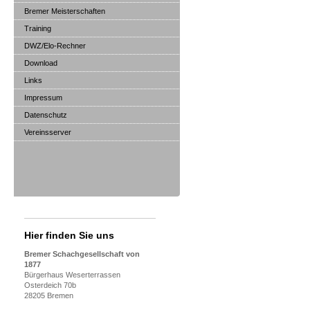
Bremer Meisterschaften
Training
DWZ/Elo-Rechner
Download
Links
Impressum
Datenschutz
Vereinsserver
Hier finden Sie uns
Bremer Schachgesellschaft von
1877
Bürgerhaus Weserterrassen
Osterdeich 70b
28205 Bremen