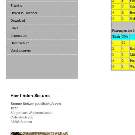
Training
DWZ/Elo-Rechner
Download
Links
Impressum
Datenschutz
Vereinsserver
Hier finden Sie uns
Bremer Schachgesellschaft von
1877
Bürgerhaus Weserterrassen
Osterdeich 70b
28205 Bremen