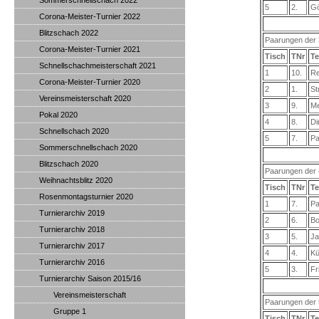
Sommerschnellschach 2022
5
2.
Gö
Corona-Meister-Turnier 2022
Blitzschach 2022
Paarungen der 
Corona-Meister-Turnier 2021
Tisch
TNr
Te
Schnellschachmeisterschaft 2021
1
10.
Re
Corona-Meister-Turnier 2020
2
1.
St
Vereinsmeisterschaft 2020
3
9.
Me
Pokal 2020
4
8.
Di
Schnellschach 2020
5
7.
Pa
Sommerschnellschach 2020
Blitzschach 2020
Paarungen der 
Weihnachtsblitz 2020
Tisch
TNr
Te
Rosenmontagsturnier 2020
1
7.
Pa
Turnierarchiv 2019
2
6.
Bo
Turnierarchiv 2018
3
5.
Ja
Turnierarchiv 2017
4
4.
Kü
Turnierarchiv 2016
5
3.
Fr
Turnierarchiv Saison 2015/16
Vereinsmeisterschaft
Paarungen der 
Gruppe 1
Tisch
TNr
Te