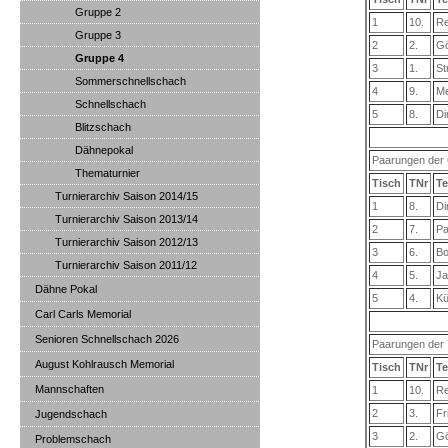
Gruppe 2
1
10.
Re
Gruppe 3
2
2.
Gö
Gruppe 4
3
1.
St
Sommerschnellschach
4
9.
Me
Schnellschach
5
8.
Di
Blitzschach
Dähnepokal
Paarungen der 
Thematurnier
Tisch
TNr
Te
Turnierarchiv Saison 2014/15
1
8.
Di
Turnierarchiv Saison 2013/14
2
7.
Pa
Turnierarchiv Saison 2012/13
3
6.
Bo
Turnierarchiv Saison 2011/12
4
5.
Ja
Dähne Pokal
5
4.
Kü
Carl Carls Memorial
Senioren Schnellschach 2026
Paarungen der 
August Kohlrausch Memorial
Tisch
TNr
Te
Mannschaften
1
10.
Re
2
3.
Fr
Jugendschach
3
2.
Gö
Problemschach