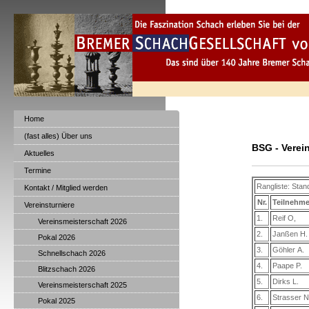
Home
(fast alles) Über uns
BSG - Verei
Aktuelles
Termine
Rangliste: Sta
Kontakt / Mitglied werden
Nr.
Teilnehme
Vereinsturniere
1.
Reif O,
Vereinsmeisterschaft 2026
2.
Janßen H.
Pokal 2026
3.
Göhler A.
Schnellschach 2026
4.
Paape P.
Blitzschach 2026
5.
Dirks L.
Vereinsmeisterschaft 2025
6.
Strasser N
Pokal 2025