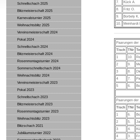
7.
Kück A.
Schnellschach 2025
8.
Fritz O.
Blitzmeisterschaft 2025
9.
Borbely K.
Karnevalsturnier 2025
10.
Meinhardt I
Weihnachtsblitz 2025
Vereinsmeisterschaft 2024
Pokal 2024
Paarungen der 
Schnellschach 2024
Tisch
TNr
Te
Blitzmeisterschaft 2024
1
10.
Re
Rosenmontagsturnier 2024
2
9.
Me
Sommerschnellschach 2024
3
8.
Di
Weihnachtsblitz 2024
4
7.
Pa
Vereinsmeisterschaft 2023
5
6.
Bo
Pokal 2023
Schnellschach 2023
Paarungen der 
Blitzmeisterschaft 2023
Tisch
TNr
Te
Rosenmontagsturnier 2023
1
6.
Bo
Weihnachtsblitz 2023
2
5.
Ja
Blitzschach 2021
3
4.
Kü
Jubiläumsturnier 2022
4
3.
Fr