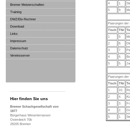
4
1.
St
Bremer Meisterschaften
5
9.
Me
Training
DWZ/Elo-Rechner
Paarungen der 
Download
Tisch
TNr
Te
Links
1
9.
Me
Impressum
2
8.
Di
Datenschutz
3
7.
Pa
Vereinsserver
4
6.
Bo
5
5.
Ja
Paarungen der 
Tisch
TNr
Te
1
10.
Re
2
4.
Kü
Hier finden Sie uns
3
3.
Fr
Bremer Schachgesellschaft von
4
2.
Gö
1877
Bürgerhaus Weserterrassen
5
1.
St
Osterdeich 70b
28205 Bremen