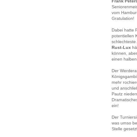
Frank Peter
Seniorenmeis
vom Hamburg
Gratulation!
Dabei hatte P
potentiellen 
schlechteste
Rust-Lux
hä
können, abe
einen halben 
Der Werderan
Königsgambit
mehr rochier
und anschlie
Pautz nieder
Dramatisches
ein!
Der Turniers
was umso bem
Stelle geset