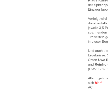
Klaus Rust
der Spitzen
Einziger lup
Verfolgt wir
die ebenfall
jeweils 3,5 
spannenden B
Titelverteid
in dieser Be
Und auch die
Ergebnisse. 
Osten
Uwe R
und
Reinhol
(DWZ 1782, 
Alle Ergebni
sich
hier!
AC