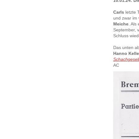
10.01.24: Die
Carls
letzte 
und zwar im 
Meiche
. Als
September, v
Schluss wied
Das unten ab
Hanno Kelle
Schachgesell
AC