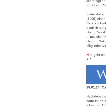
allerdings 
Punkt ab. C
In der dritt
(1995) einen
Peters - And
friedlich au
blieb (Calic
relativ dicht
Helmut Gatz
Mitglieder w
Hier
geht es 
AC
18.01.24: C
Nachdem die T
dafür im heu
folgender Ab