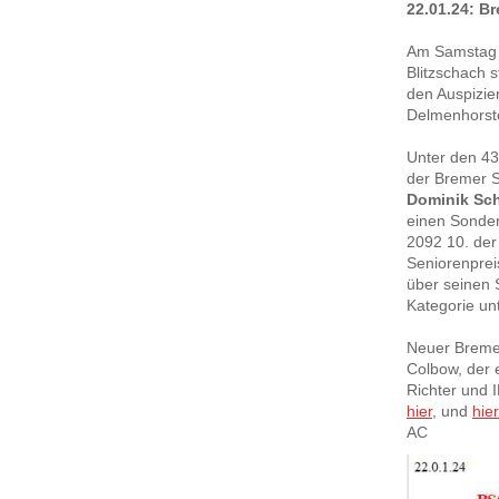
22.01.24: B
Am Samstag f
Blitzschach s
den Auspizi
Delmenhorste
Unter den 43
der Bremer S
Dominik Sc
einen Sonder
2092 10. der
Seniorenprei
über seinen S
Kategorie un
Neuer Bremer
Colbow, der 
Richter und I
hier
, und
hier
AC