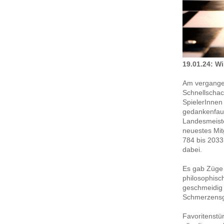
19.01.24: W
Am vergangen
Schnellschach
SpielerInnen
gedankenfaul
Landesmeist
neuestes Mit
784 bis 2033
dabei.
Es gab Züge 
philosophisc
geschmeidig 
Schmerzensg
Favoritenstü