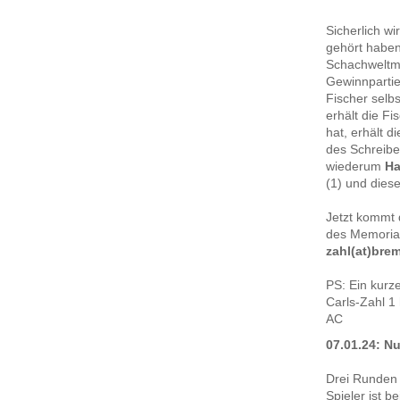
Sicherlich w
gehört haben
Schachweltme
Gewinnpartie
Fischer selbs
erhält die F
hat, erhält d
des Schreiber
wiederum
Ha
(1) und diese
Jetzt kommt 
des Memorial
zahl(at)bre
PS: Ein kurz
Carls-Zahl 
AC
07.01.24: N
Drei Runden
Spieler ist b