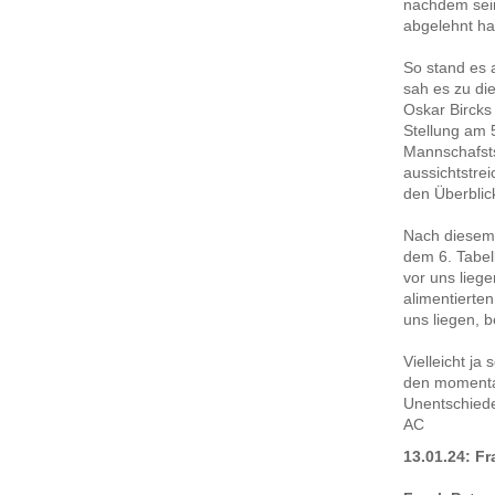
nachdem sein
abgelehnt ha
So stand es 
sah es zu di
Oskar Bircks 
Stellung am 
Mannschafsts
aussichtstre
den Überblic
Nach diesem 
dem 6. Tabell
vor uns lieg
alimentierte
uns liegen, 
Vielleicht ja
den momenta
Unentschied
AC
13.01.24: F